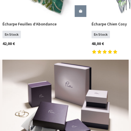
Écharpe Feuilles d’Abondance
Écharpe Chien Cosy
COMMANDER
COM
En Stock
En Stock
42,00 €
48,00 €