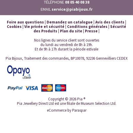
TÉLÉPHONE
08 05 40 08 38
EMAIL
service@piabijoux.fr
Foire aux questions
|
Demandez un catalogue
|
Avis des clients
|
Cookies
|
Vie privée et sécurité
|
Conditions générales
|
Sécurité
des Produits
|
Plan du site
|
Presse
|
Nos lignes du service client sont ouvertes
du lundi au vendredi de 8h à 19h.
Et de 9h à 17h durant la période estivale
Pia Bijoux, Traitement des commandes, BP10078, 92236 Gennevilliers CEDEX
Copyright © 2026 Pia ®
Pia Jewellery Direct Ltd est une filiale de Museum Selection Ltd.
eCommerce by
Paraspar