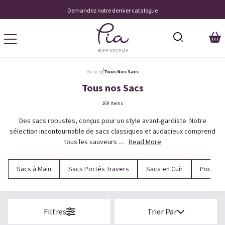
Livraison À Domicile 9,95 €
/
Accueil
Tous Nos Sacs
Tous nos Sacs
169 Items
Des sacs robustes, conçus pour un style avant-gardiste. Notre
sélection incontournable de sacs classiques et audacieux comprend
tous les sauveurs ...
Read More
Sacs à Main
Sacs Portés Travers
Sacs en Cuir
Pochett
Filtres
Trier Par