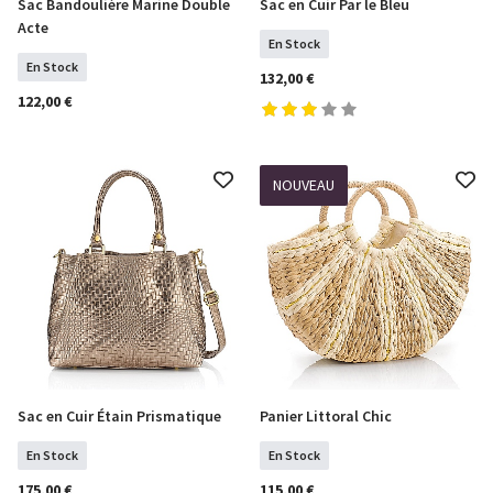
Sac Bandoulière Marine Double
Sac en Cuir Par le Bleu
COMMANDER
COMMANDER
Acte
En Stock
En Stock
132,00 €
122,00 €
NOUVEAU
Sac en Cuir Étain Prismatique
Panier Littoral Chic
COMMANDER
COMMANDER
En Stock
En Stock
175,00 €
115,00 €