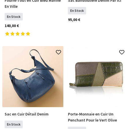
Fourre-Tout en Cuir Bleu Marine
Sac Bandoulière Denim Par Ici
COMMANDER
COMMANDER
En Ville
En Stock
En Stock
95,00 €
140,00 €
Sac en Cuir Détail Denim
Porte-Monnaie en Cuir Un
COMMANDER
COMMANDER
Penchant Pour le Vert Olive
En Stock