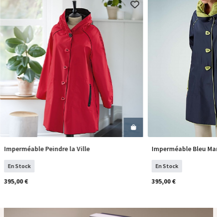
Imperméable Peindre la Ville
Imperméable Bleu Ma
Sélectionner Tailles
COM
En Stock
En Stock
395,00 €
395,00 €