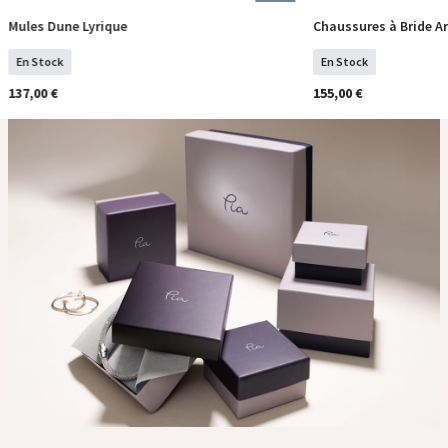
Mules Dune Lyrique
Chaussures à Bride Ar
Sélectionner Tailles
Sélection
En Stock
En Stock
137,00 €
155,00 €