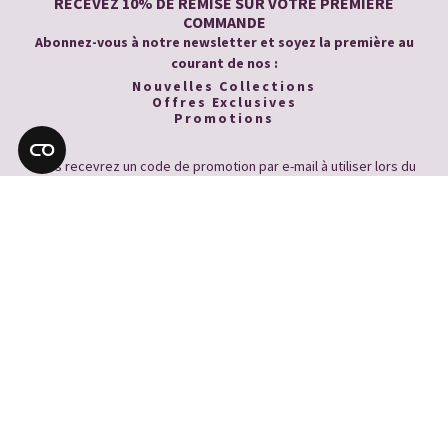
RECEVEZ 10% DE REMISE SUR VOTRE PREMIÈRE
COMMANDE
Abonnez-vous à notre newsletter et soyez la première au
courant de nos :
Nouvelles Collections
Offres Exclusives
Promotions
Vous recevrez un code de promotion par e-mail à utiliser lors du
checkout.
En vous inscrivant, vous acceptez de recevoir des emails de la part de Pia
Bijoux. Vous pouvez vous désinscrire à tout moment.
Voir notre
politique de confidentialité
SUIVEZ NOUS
NOUS AIMONS VOUS PARLER