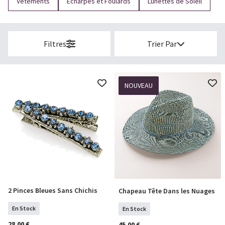
Vêtements
Écharpes et Foulards
Lunettes de Soleil
C
Filtres
Trier Par
NOUVEAU
2 Pinces Bleues Sans Chichis
Chapeau Tête Dans les Nuages
COMMANDER
COMMANDER
En Stock
En Stock
28,00 €
45,00 €