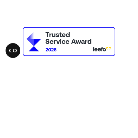
RECEVEZ 10% DE REMISE SUR VOTRE PREMIÈRE
COMMANDE
Abonnez-vous à notre newsletter et soyez la première au
courant de nos :
Nouvelles Collections
Offres Exclusives
Promotions
Vous recevrez un code de promotion par e-mail à utiliser lors du
checkout.