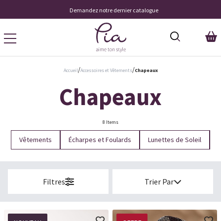
Demandez notre dernier catalogue
/
/
Accueil
Accessoires et Vêtements
Chapeaux
Chapeaux
8 Items
Vêtements
Écharpes et Foulards
Lunettes de Soleil
Filtres
Trier Par