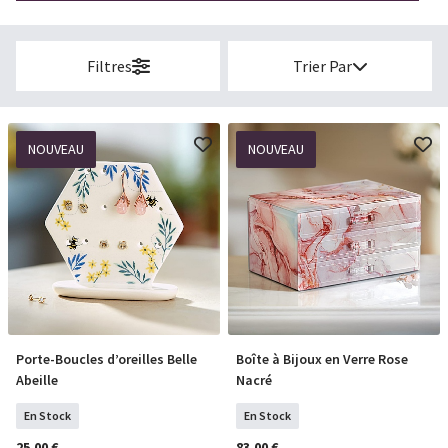
Filtres
Trier Par
NOUVEAU
NOUVEAU
Porte-Boucles d’oreilles Belle
Boîte à Bijoux en Verre Rose
COMMANDER
COMMANDER
Abeille
Nacré
En Stock
En Stock
25,00 €
83,00 €