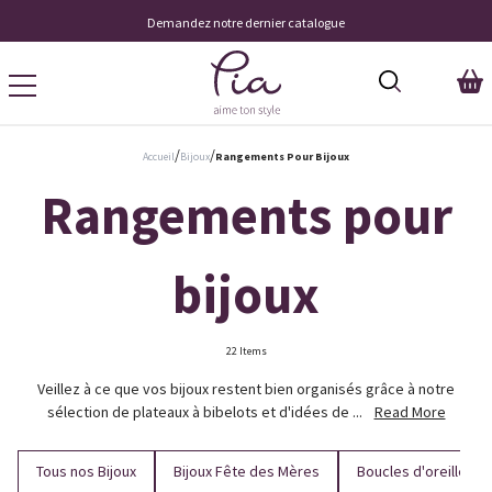
Demandez notre dernier catalogue
/
/
Accueil
Bijoux
Rangements Pour Bijoux
Rangements pour
bijoux
22 Items
Veillez à ce que vos bijoux restent bien organisés grâce à notre
sélection de plateaux à bibelots et d'idées de ...
Read More
Tous nos Bijoux
Bijoux Fête des Mères
Boucles d'oreilles