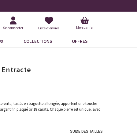
+ de 100 nouveautés
+ de 6
Mon panier
Se connecter
Liste d'envies
UX
COLLECTIONS
OFFRES
 Entracte
te verte, taillés en baguette allongée, apportent une touche
rgent fin plaqué or 18 carats. Chaque pierre est unique, avec
GUIDE DES TAILLES