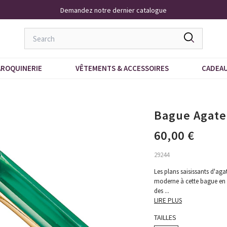
Livraison À Domicile 9,95 €
ROQUINERIE
VÊTEMENTS & ACCESSOIRES
CADEA
Bague Agate
60,00 €
29244
Les plans saisissants d'aga
moderne à cette bague en a
des
...
LIRE PLUS
TAILLES