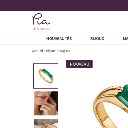
 5 étoiles
Demandez notre dernier catalogue
NOUVEAUTÉS
BIJOUX
MA
Accueil
/
Bijoux
/
Bagues
NOUVEAU