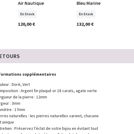
Air Nautique
Bleu Marine
En Stock
En Stock
120,00 €
132,00 €
RETOURS
formations supplémentaires
uleur : Doré, Vert
mposition : Argent fin plaqué or 18 carats, agate verte
ngueur de la pierre : 12mm
rgeur : 3mm
amètre : 17mm
erres naturelles : les pierres naturelles varient, chacune
t unique
tretien : Préservez l'éclat de votre bijou en évitant tout