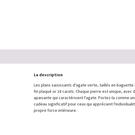
En Stock
40,00 €
La description
Les plans saisissants d'agate verte, taillés en baguet
fin plaqué or 18 carats. Chaque pierre est unique, avec d
apaisante qui caractérisent l'agate. Portez-la comme une
cadeau significatif pour ceux qui apprécient l'individua
propre force intérieure.