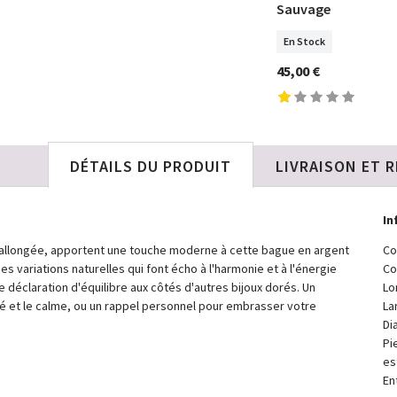
Encore et Toujours
Sauvage
En Stock
En Stock
87,00 €
45,00 €
DÉTAILS DU PRODUIT
LIVRAISON ET 
In
te allongée, apportent une touche moderne à cette bague en argent
Co
es variations naturelles qui font écho à l'harmonie et à l'énergie
Co
 déclaration d'équilibre aux côtés d'autres bijoux dorés. Un
Lo
lité et le calme, ou un rappel personnel pour embrasser votre
La
Di
Pi
es
En