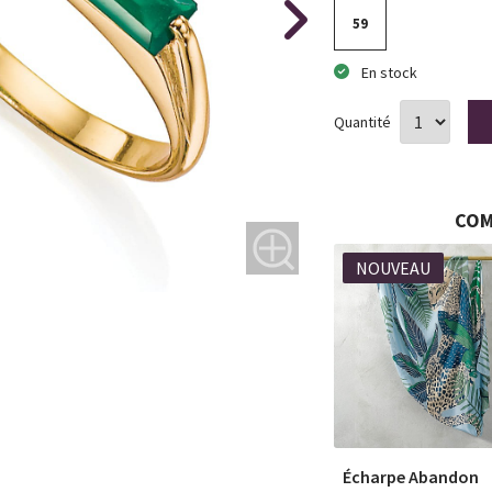
59
En stock
Quantité
COM
NOUVEAU
NOUVEAU
tes de Fleurs
Montre Bleu Denim
Écharpe Abandon