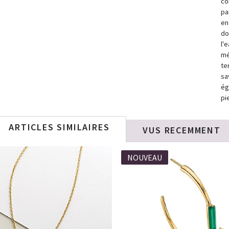
co
pa
en
do
l'
mé
te
sa
ég
pi
ARTICLES SIMILAIRES
VUS RECEMMENT
NOUVEAU