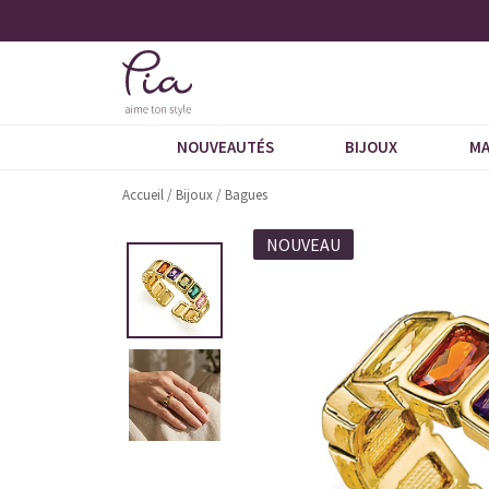
tés
+ de 600 commentaires 5 étoiles
NOUVEAUTÉS
BIJOUX
MA
Accueil
/
Bijoux
/
Bagues
NOUVEAU