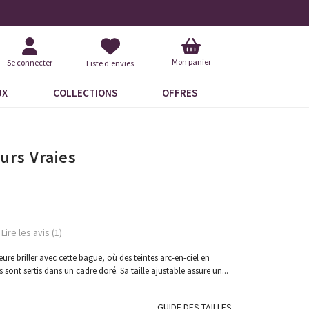
Livraison À Domicile 9,95 €
+ 
Mon panier
Se connecter
Liste d'envies
UX
COLLECTIONS
OFFRES
urs Vraies
Lire les avis (1)
eure briller avec cette bague, où des teintes arc-en-ciel en
s sont sertis dans un cadre doré. Sa taille ajustable assure un
...
GUIDE DES TAILLES