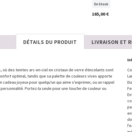
En Stock
En Stock
39,00 €
165,00 €
DÉTAILS DU PRODUIT
LIVRAISON ET 
In
, où des teintes arc-en-ciel en cristaux de verre étincelants sont
Co
 confort optimal, tandis que sa palette de couleurs vives apporte
La
Un cadeau joyeux pour quelqu'un qui aime s'exprimer, ou un rappel
Di
personnalité. Portez-la seule pour une touche de couleur ou
Fe
En
co
pa
en
do
l'
mé