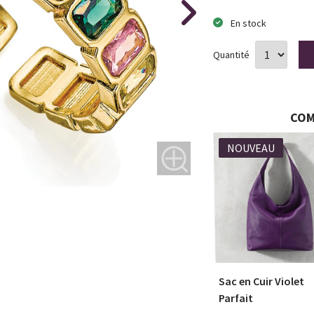
En stock
Quantité
COM
NOUVEAU
sia Plus de
Broche Libellule
Sac en Cuir Violet
Glorieuse
Parfait