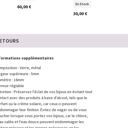
En Stock
60,00 €
30,00 €
RETOURS
formations supplémentaires
mposition : Verre, métal
rgeur supérieure : 5mm
amètre : 16mm
rmoir réglable
tretien : Préservez l'éclat de vos bijoux en évitant tout
ntact avec des produits à base d'alcool, tels que le
rfum ou la crème solaire, car ceux-ci peuvent
dommager leur finition. Évitez de nager ou de vous
ucher lorsque vous portez vos bijoux, car le chlore,
eau salée et l'eau douce peuvent endommager les
taux précieux et les pierres précieuses en les