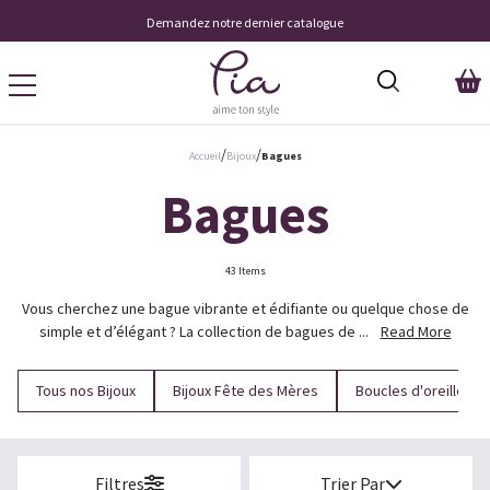
Demandez notre dernier catalogue
/
/
Accueil
Bijoux
Bagues
Bagues
43 Items
Vous cherchez une bague vibrante et édifiante ou quelque chose de
simple et d’élégant ? La collection de bagues de ...
Read More
Tous nos Bijoux
Bijoux Fête des Mères
Boucles d'oreilles
Filtres
Trier Par