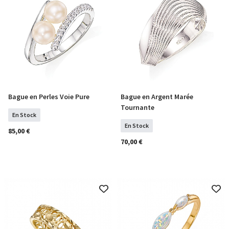
Bague en Perles Voie Pure
Bague en Argent Marée
Sélectionner Tailles
Sélectionner Tailles
Tournante
En Stock
En Stock
85,00 €
70,00 €