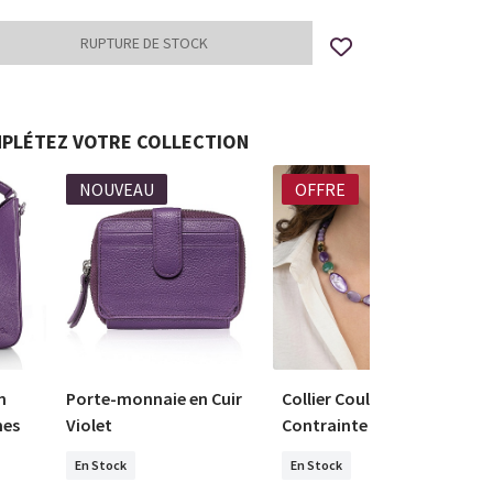
PLÉTEZ VOTRE COLLECTION
NOUVEAU
OFFRE
n
Porte-monnaie en Cuir
Collier Couleur
mes
Violet
Contrainte
En Stock
En Stock