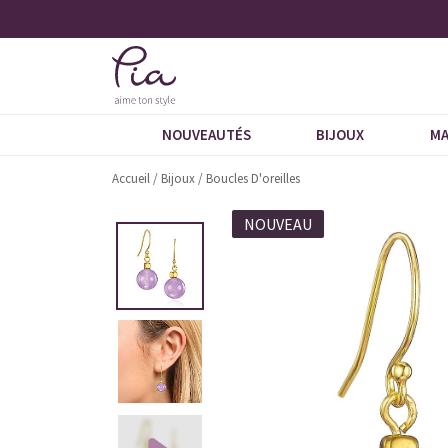
 5 étoiles
Demandez notre dernier catalogue
NOUVEAUTÉS
BIJOUX
MA
Accueil
/
Bijoux
/
Boucles D'oreilles
NOUVEAU