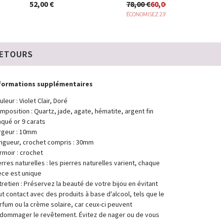
52,00 €
78,00 €
60,00 €
ÉCONOMISEZ 23%
RETOURS
formations supplémentaires
uleur : Violet Clair, Doré
mposition : Quartz, jade, agate, hématite, argent fin
aqué or 9 carats
rgeur : 10mm
ngueur, crochet compris : 30mm
rmoir : crochet
erres naturelles : les pierres naturelles varient, chaque
èce est unique
tretien : Préservez la beauté de votre bijou en évitant
ut contact avec des produits à base d'alcool, tels que le
rfum ou la crème solaire, car ceux-ci peuvent
dommager le revêtement. Évitez de nager ou de vous