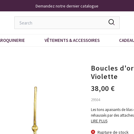
Livraison À Domicile 9,95 €
ROQUINERIE
VÊTEMENTS & ACCESSOIRES
CADEA
Boucles d'or
Violette
38,00 €
29504
Les tons apaisants de lilas
rehaussés par des attaches 
LIRE PLUS
Rupture de stock