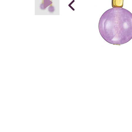
OFFRE
Collier Flo
En Stock
55,00 €
43,0