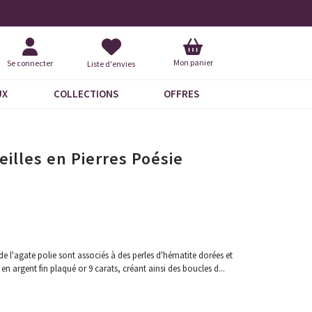
+ de 100 nouveautés
+ de 6
Mon panier
Se connecter
Liste d'envies
UX
COLLECTIONS
OFFRES
eilles en Pierres Poésie
 de l'agate polie sont associés à des perles d'hématite dorées et
en argent fin plaqué or 9 carats, créant ainsi des boucles d
...