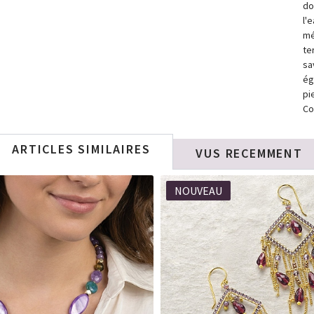
do
l'
mé
te
sa
ég
pi
Co
ARTICLES SIMILAIRES
VUS RECEMMENT
NOUVEAU