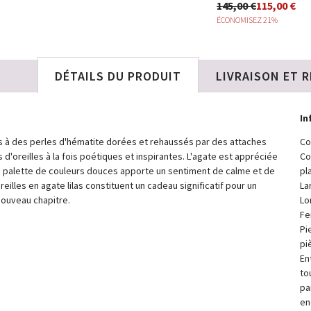
2%
135,00 €
145,00 €
115,00 €
ÉCONOMISEZ 21%
DÉTAILS DU PRODUIT
LIVRAISON ET 
In
iés à des perles d'hématite dorées et rehaussés par des attaches
Co
s d'oreilles à la fois poétiques et inspirantes. L'agate est appréciée
Co
sa palette de couleurs douces apporte un sentiment de calme et de
pl
eilles en agate lilas constituent un cadeau significatif pour un
La
nouveau chapitre.
Lo
Fe
Pi
pi
En
to
pa
en