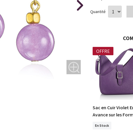
Quantité
COM
NOUVEAU
OFFRE
raison Lyrique
Collier en Pierres Poésie
Sac en Cuir Violet E
Violette
Avance sur les For
En Stock
En Stock
0 €