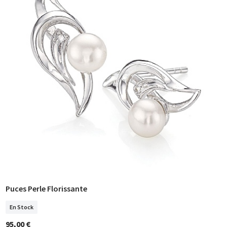
Puces Perle Florissante
COMMANDER
En Stock
95,00 €