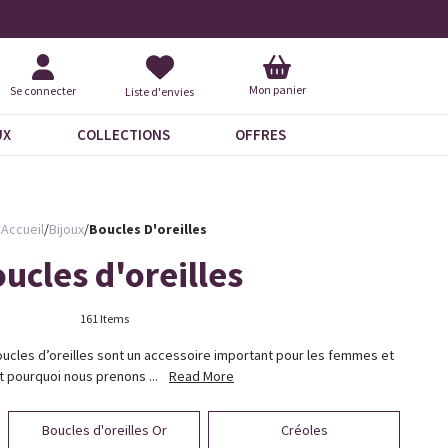
Livraison À Domicile 9,95 €
+ 
Mon panier
Se connecter
Liste d'envies
UX
COLLECTIONS
OFFRES
Accueil
/
Bijoux
/
Boucles D'oreilles
ucles d'oreilles
161 Items
oucles d’oreilles sont un accessoire important pour les femmes et
t pourquoi nous prenons ...
Read More
Boucles d'oreilles Or
Créoles