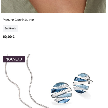
Parure Carré Juste
COMMANDER
En Stock
60,00 €
NOUVEAU