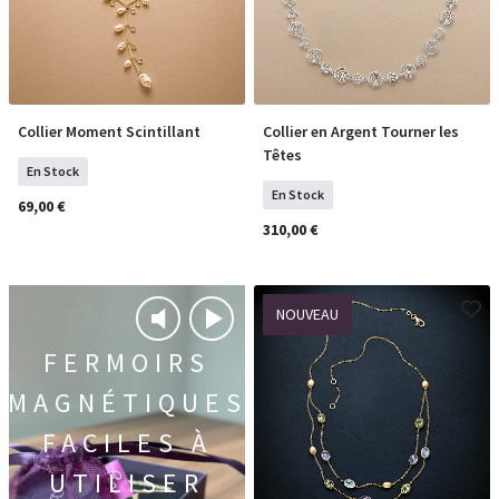
Collier Moment Scintillant
Collier en Argent Tourner les
COMMANDER
COMMANDER
Têtes
En Stock
En Stock
69,00 €
310,00 €
NOUVEAU
FERMOIRS
MAGNÉTIQUES
FACILES À
UTILISER