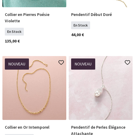
Collier en Pierres Poésie
Pendentif Début Doré
COMMANDER
COMMANDER
Violette
En Stock
En Stock
44,00 €
135,00 €
NOUVEAU
NOUVEAU
Collier en Or Intemporel
Pendentif de Perles Élégance
PRÉCOMMANDER
COMMANDER
Attachante