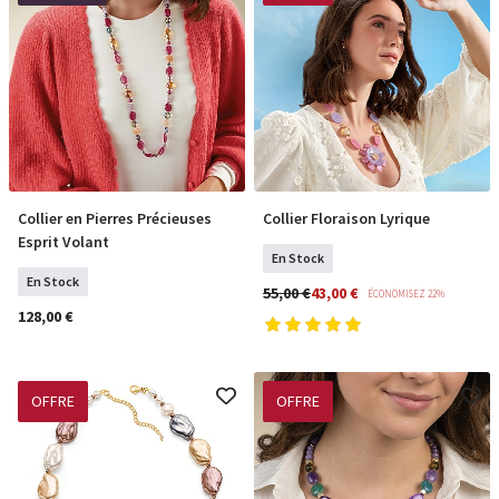
Collier en Pierres Précieuses
Collier Floraison Lyrique
COMMANDER
COMMANDER
Esprit Volant
En Stock
En Stock
55,00 €
43,00 €
ÉCONOMISEZ 22%
128,00 €
OFFRE
OFFRE