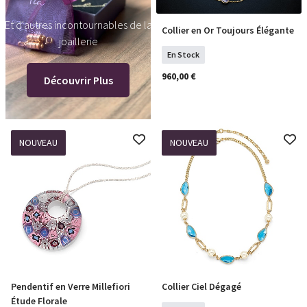
Et d'autres incontournables de la
Collier en Or Toujours Élégante
COMMANDER
joaillerie
En Stock
960,00 €
Découvrir Plus
NOUVEAU
NOUVEAU
Pendentif en Verre Millefiori
Collier Ciel Dégagé
COMMANDER
COMMANDER
Étude Florale