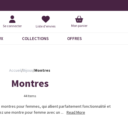
Livraison À Domicile 9,95 €
+ 
Mon panier
Se connecter
Liste d'envies
UX
COLLECTIONS
OFFRES
Accueil
/
Bijoux
/
Montres
Montres
44 Items
montres pour femmes, qui allient parfaitement fonctionnalité et
sez une montre pour femme avec un ...
Read More