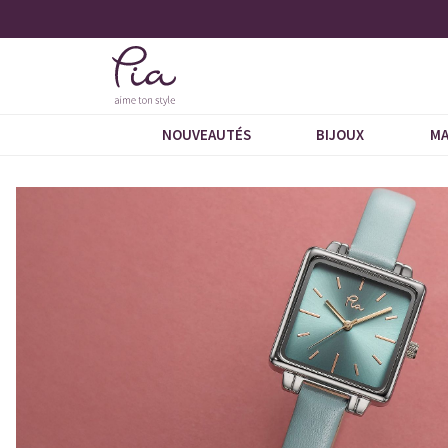
tés
+ de 600 commentaires 5 étoiles
NOUVEAUTÉS
BIJOUX
MA