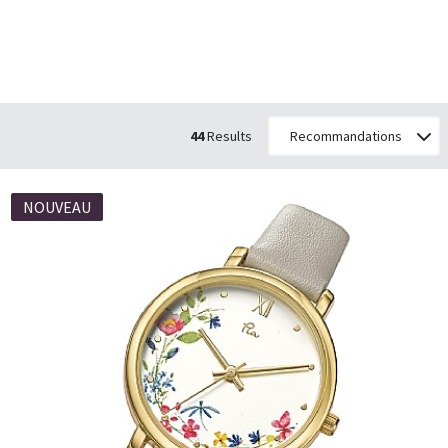
44
Results
NOUVEAU