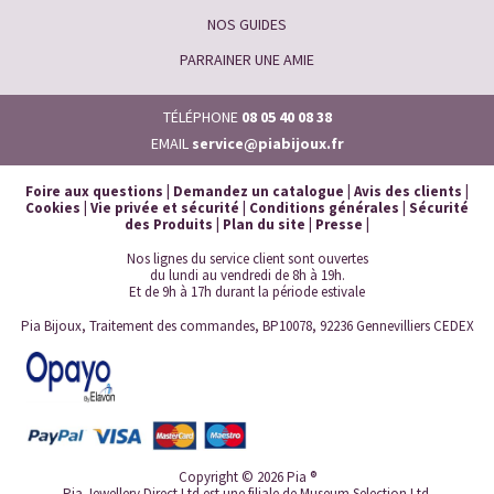
NOS GUIDES
PARRAINER UNE AMIE
TÉLÉPHONE
08 05 40 08 38
EMAIL
service@piabijoux.fr
Foire aux questions
|
Demandez un catalogue
|
Avis des clients
|
Cookies
|
Vie privée et sécurité
|
Conditions générales
|
Sécurité
des Produits
|
Plan du site
|
Presse
|
Nos lignes du service client sont ouvertes
du lundi au vendredi de 8h à 19h.
Et de 9h à 17h durant la période estivale
Pia Bijoux, Traitement des commandes, BP10078, 92236 Gennevilliers CEDEX
Copyright © 2026 Pia ®
Pia Jewellery Direct Ltd est une filiale de Museum Selection Ltd.