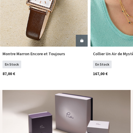
Montre Marron Encore et Toujours
Collier Un Air de Myst
COMMANDER
COM
En Stock
En Stock
87,00 €
167,00 €