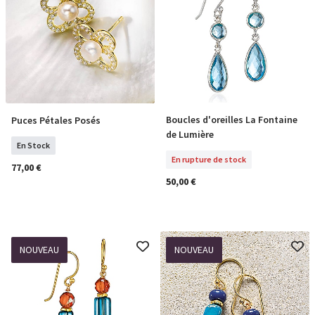
Boucles d'oreilles La Fontaine
Puces Pétales Posés
En Rupture De Stock
COMMANDER
de Lumière
En Stock
En rupture de stock
77,00 €
50,00 €
NOUVEAU
NOUVEAU