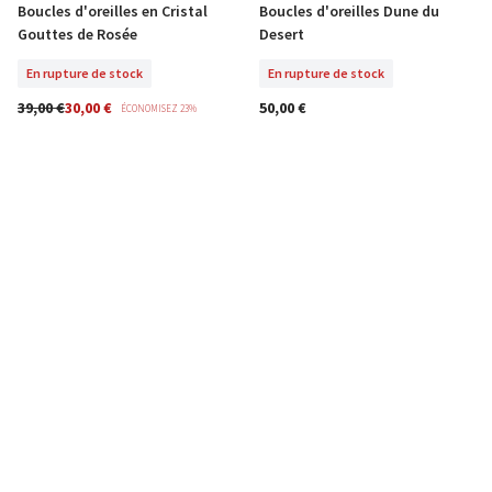
Boucles d'oreilles en Cristal
Boucles d'oreilles Dune du
En Rupture De Stock
En Rupture De Stock
Gouttes de Rosée
Desert
En rupture de stock
En rupture de stock
39,00 €
30,00 €
50,00 €
ÉCONOMISEZ 23%