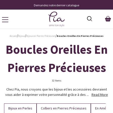
Demandez notre dernier catalogue
/
/
/
Accueil
Bijoux
Bijoux en Pierres Précieuses
Boucles Oreilles En Pierres Précieuses
Boucles Oreilles En
Pierres Précieuses
32 Items
Chez Pia, nous croyons que les bijoux et les accessoires devraient
vous aider à exprimer votre personnalité grâce à des ...
Read More
Bijoux en Perles
Colliers en Pierres Précieuses
En Améthys