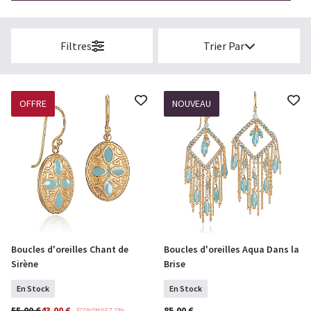
Filtres
Trier Par
OFFRE
NOUVEAU
Boucles d'oreilles Chant de
Boucles d'oreilles Aqua Dans la
COMMANDER
COMMANDER
Sirène
Brise
En Stock
En Stock
55,00 €
43,00 €
85,00 €
ÉCONOMISEZ 22%