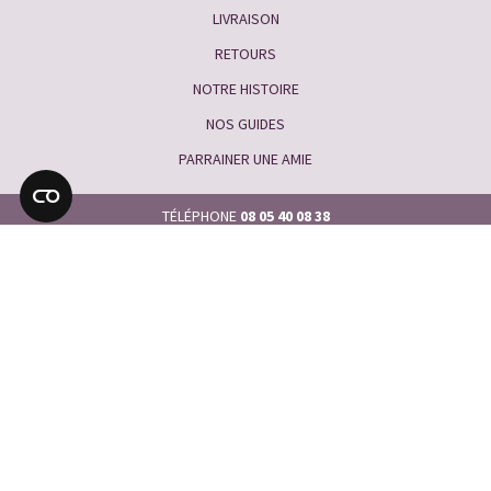
LIVRAISON
RETOURS
NOTRE HISTOIRE
NOS GUIDES
PARRAINER UNE AMIE
TÉLÉPHONE
08 05 40 08 38
EMAIL
service@piabijoux.fr
Foire aux questions
|
Demandez un catalogue
|
Avis des clients
|
Cookies
|
Vie privée et sécurité
|
Conditions générales
|
Sécurité
des Produits
|
Plan du site
|
Presse
|
Nos lignes du service client sont ouvertes
du lundi au vendredi de 8h à 19h.
Et de 9h à 17h durant la période estivale
Pia Bijoux, Traitement des commandes, BP10078, 92236 Gennevilliers CEDEX