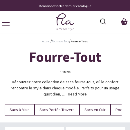
Demandez notre dernier catalogue
/
/
Accueil
Tous nos Sacs
Fourre-Tout
Fourre-Tout
47 Items
Découvrez notre collection de sacs fourre-tout, où le confort
rencontre le style dans chaque modèle. Parfaits pour un usage
quotidien, ...
Read More
Sacs à Main
Sacs Portés Travers
Sacs en Cuir
Pochett