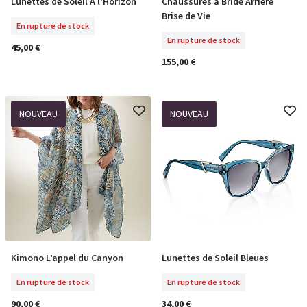
Lunettes de Soleil À l’Horizon
Chaussures à Bride Arrière
En Rupture De Stock
Sélectionner Tailles
Brise de Vie
En rupture de stock
En rupture de stock
45,00 €
155,00 €
NOUVEAU
NOUVEAU
Kimono L’appel du Canyon
Lunettes de Soleil Bleues
En Rupture De Stock
En Rupture De Stock
En rupture de stock
En rupture de stock
90,00 €
34,00 €