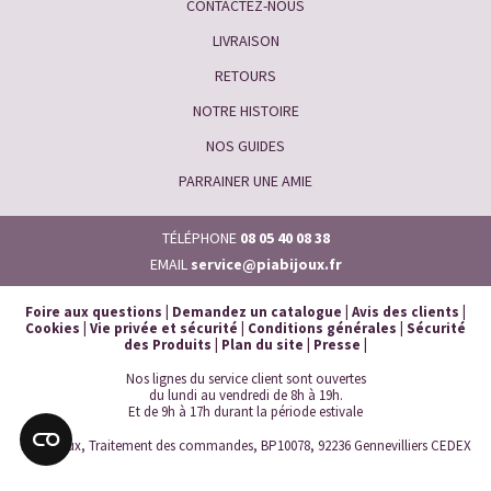
CONTACTEZ-NOUS
LIVRAISON
RETOURS
NOTRE HISTOIRE
NOS GUIDES
PARRAINER UNE AMIE
TÉLÉPHONE
08 05 40 08 38
EMAIL
service@piabijoux.fr
Foire aux questions
|
Demandez un catalogue
|
Avis des clients
|
Cookies
|
Vie privée et sécurité
|
Conditions générales
|
Sécurité
des Produits
|
Plan du site
|
Presse
|
Nos lignes du service client sont ouvertes
du lundi au vendredi de 8h à 19h.
Et de 9h à 17h durant la période estivale
Pia Bijoux, Traitement des commandes, BP10078, 92236 Gennevilliers CEDEX