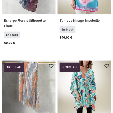
Écharpe Florale Silhouette
Tunique Mirage Ensoleillé
COMMANDER
Sélectionner Tailles
Floue
En Stock
En Stock
146,00 €
60,00 €
NOUVEAU
NOUVEAU