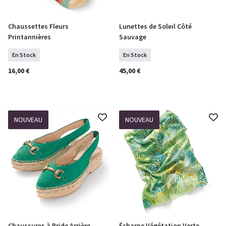
Chaussettes Fleurs
Lunettes de Soleil Côté
COMMANDER
COMMANDER
Printannières
Sauvage
En Stock
En Stock
16,00 €
45,00 €
NOUVEAU
NOUVEAU
Chaussures à Bride Arrière
Écharpe Végétation Verte