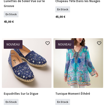
Lunettes de Soleil Vue sur le
Chapeau Tête Dans les Nuages
COMMANDER
COMMANDER
Groove
En Stock
En Stock
45,00 €
45,00 €
NOUVEAU
NOUVEAU
Espadrilles Sur la Digue
Tunique Moment Éthéré
Sélectionner Tailles
Sélectionner Tailles
En Stock
En Stock