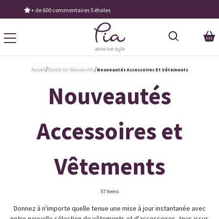
Demandez notre dernier catalogue
/
/
Accueil
Toutes les Nouveautés
Nouveautés Accessoires Et Vêtements
Nouveautés
Accessoires et
Vêtements
57 Items
Donnez à n'importe quelle tenue une mise à jour instantanée avec
notre nouvelle sélection de vêtements et d'accessoires, tous issus