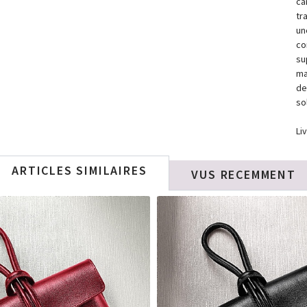
ca
tr
un
co
su
ma
de
sol
Li
ARTICLES SIMILAIRES
VUS RECEMMENT