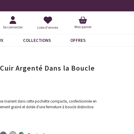
Livraison À Domicile 9,95 €
+ 
Mon panier
Se connecter
Liste d'envies
UX
COLLECTIONS
OFFRES
Cuir Argenté Dans la Boucle
é se marient dans cette pochette compacte, confectionnée en
rement grainé et dotée d'une fermeture à boucle distinctive.