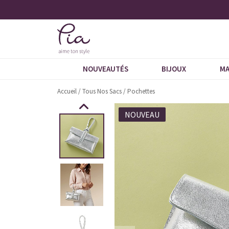
tés
+ de 600 commentaires 5 étoiles
NOUVEAUTÉS
BIJOUX
MA
Accueil
/
Tous Nos Sacs
/
Pochettes
NOUVEAU