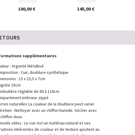
100,00 €
145,00 €
RETOURS
formations supplémentaires
uleur : Argenté Métallisé
mposition : Cuir, doublure synthétique
mensions : 15 x 23,5 x 7cm
ignée 18cm
ndoulière réglable de 60 à 116cm
mpartiment intérieur zippé
erres naturelles La couleur de la doublure peut varier
tretien : Nettoyer avec un chiffon humide. Sécher avec
 chiffon doux
nseils utiles : Le cuir est un matériau naturel et ses
riations inhérentes de couleur et de texture ajoutent au