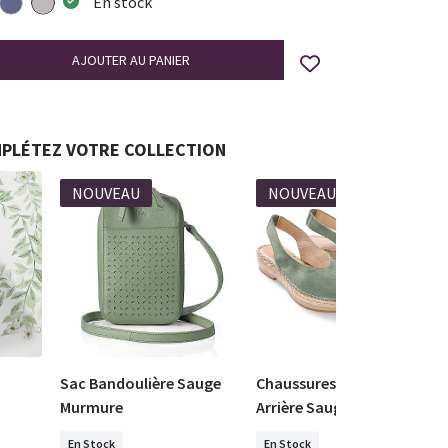
En stock
PLÉTEZ VOTRE COLLECTION
NOUVEAU
NOUVEAU
Sac Bandoulière Sauge
Chaussures à Bride
Murmure
Arrière Sauge
En Stock
En Stock