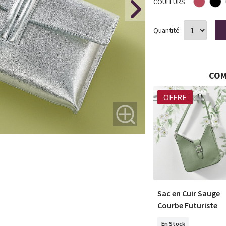
COULEURS
Quantité
COM
NOUVEAU
OFFRE
Argent Ouvert
Boucles d'oreilles en
Sac en Cuir Sauge
sme
Argent Ouvert à
Courbe Futuriste
l'Optimisme
En Stock