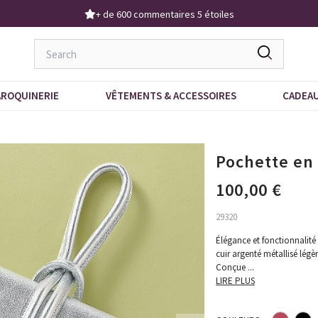
Demandez notre dernier catalogue
ROQUINERIE
VÊTEMENTS & ACCESSOIRES
CADEA
Pochette en 
100,00 €
29320
Élégance et fonctionnalit
cuir argenté métallisé légè
Conçue
...
LIRE PLUS