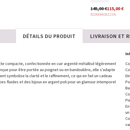
En Stock
145,00 €
115,00 €
ÉCONOMISEZ 21%
145,00 €
DÉTAILS DU PRODUIT
LIVRAISON ET 
In
ette compacte, confectionnée en cuir argenté métallisé légèrement
Co
onçue pour être portée au poignet ou en bandoulière, elle s'adapte
Co
ent symbolise la clarté et le raffinement, ce qui en fait un cadeau
Di
bes fluides et des bijoux en argent poli pour un glamour intemporel
Po
Ba
Co
Pi
En
un
Co
va