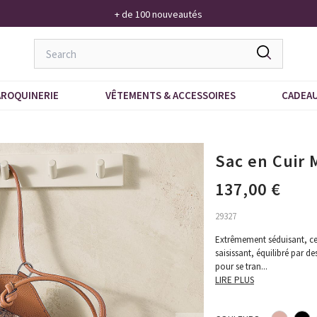
+ de 100 nouveautés
ROQUINERIE
VÊTEMENTS & ACCESSOIRES
CADEA
Sac en Cuir 
137,00 €
29327
Extrêmement séduisant, ce
saisissant, équilibré par d
pour se tran
...
LIRE PLUS