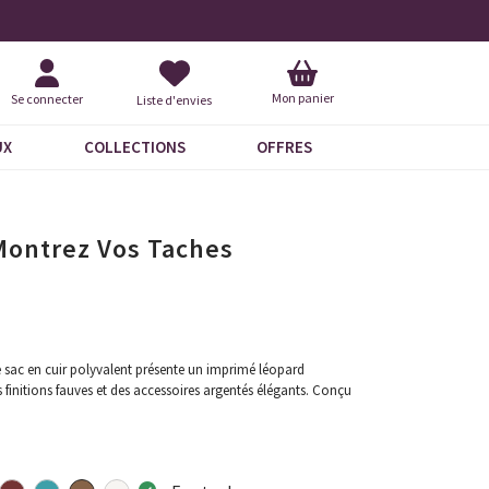
+ de 600 commentaires 5 étoiles
Demandez
Mon panier
Se connecter
Liste d'envies
UX
COLLECTIONS
OFFRES
Montrez Vos Taches
 sac en cuir polyvalent présente un imprimé léopard
es finitions fauves et des accessoires argentés élégants. Conçu