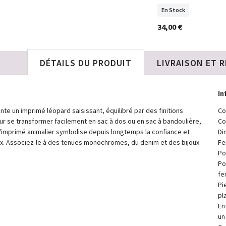
En Stock
50,00 €
34,00 €
DÉTAILS DU PRODUIT
LIVRAISON ET 
In
te un imprimé léopard saisissant, équilibré par des finitions
Co
r se transformer facilement en sac à dos ou en sac à bandoulière,
Co
e. L'imprimé animalier symbolise depuis longtemps la confiance et
Di
ieux. Associez-le à des tenues monochromes, du denim et des bijoux
Fe
Po
Po
fe
Pi
pl
En
un