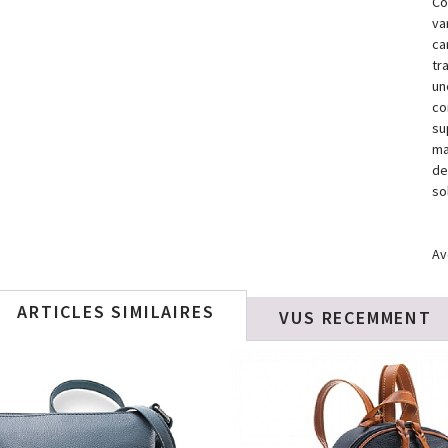
Co
va
ca
tr
un
co
su
ma
de
sol
Av
ARTICLES SIMILAIRES
VUS RECEMMENT