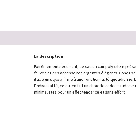
68,00 €
La description
Extrêmement séduisant, ce sac en cuir polyvalent présen
fauves et des accessoires argentés élégants. Conçu pou
il allie un style affirmé à une fonctionnalité quotidienn
l'individualité, ce qui en fait un choix de cadeau audac
minimalistes pour un effet tendance et sans effort.