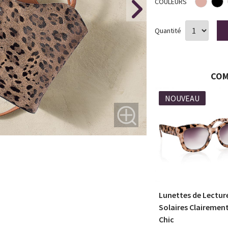
COULEURS
Quantité
COM
NOUVEAU
Naturel
Pendentif Cœur
Lunettes de Lectur
Désireux
Solaires Clairemen
Chic
En Stock