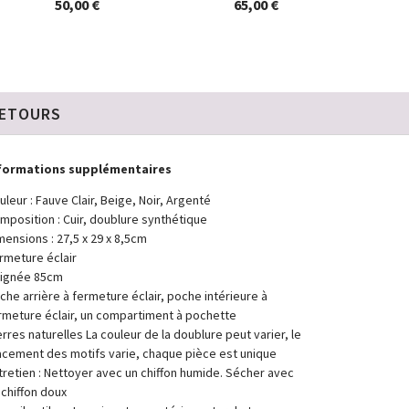
50,00 €
65,00 €
RETOURS
formations supplémentaires
uleur : Fauve Clair, Beige, Noir, Argenté
mposition : Cuir, doublure synthétique
mensions : 27,5 x 29 x 8,5cm
rmeture éclair
ignée 85cm
che arrière à fermeture éclair, poche intérieure à
rmeture éclair, un compartiment à pochette
erres naturelles La couleur de la doublure peut varier, le
acement des motifs varie, chaque pièce est unique
tretien : Nettoyer avec un chiffon humide. Sécher avec
 chiffon doux