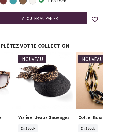
En stock
PLÉTEZ VOTRE COLLECTION
NOUVEAU
NOUVEAU
e
Visière Idéaux Sauvages
Collier Bois Flotté
t
En Stock
En Stock