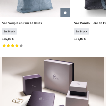
Sac Souple en Cuir Le Blues
Sac Bandoulière en Cu
COMMANDER
COM
En Stock
En Stock
165,00 €
132,00 €