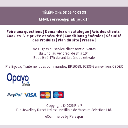
TÉLÉPHONE
08 05 40 08 38
EMAIL
service@piabijoux.fr
Foire aux questions
|
Demandez un catalogue
|
Avis des clients
|
Cookies
|
Vie privée et sécurité
|
Conditions générales
|
Sécurité
des Produits
|
Plan du site
|
Presse
|
Nos lignes du service client sont ouvertes
du lundi au vendredi de 8h à 19h.
Et de 9h à 17h durant la période estivale
Pia Bijoux, Traitement des commandes, BP10078, 92236 Gennevilliers CEDEX
Copyright © 2026 Pia ®
Pia Jewellery Direct Ltd est une filiale de Museum Selection Ltd.
eCommerce by
Paraspar