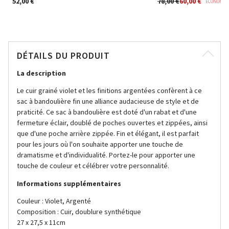
52,00 €
78,00 €
60,00 €
ÉCONOMISE
DÉTAILS DU PRODUIT
La description
Le cuir grainé violet et les finitions argentées confèrent à ce
sac à bandoulière fin une alliance audacieuse de style et de
praticité. Ce sac à bandoulière est doté d'un rabat et d'une
fermeture éclair, doublé de poches ouvertes et zippées, ainsi
que d'une poche arrière zippée. Fin et élégant, il est parfait
pour les jours où l'on souhaite apporter une touche de
dramatisme et d'individualité. Portez-le pour apporter une
touche de couleur et célébrer votre personnalité.
Informations supplémentaires
Couleur : Violet, Argenté
Composition : Cuir, doublure synthétique
27 x 27,5 x 11cm