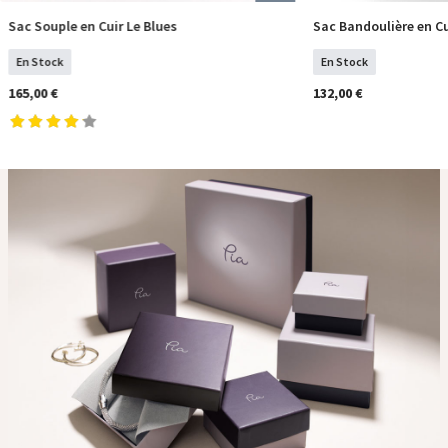
Sac Souple en Cuir Le Blues
Sac Bandoulière en Cu
COMMANDER
COM
En Stock
En Stock
165,00 €
132,00 €