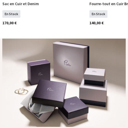
Sac en Cuir et Denim
Fourre-tout en Cuir Br
COMMANDER
COM
En Stock
En Stock
170,00 €
140,00 €