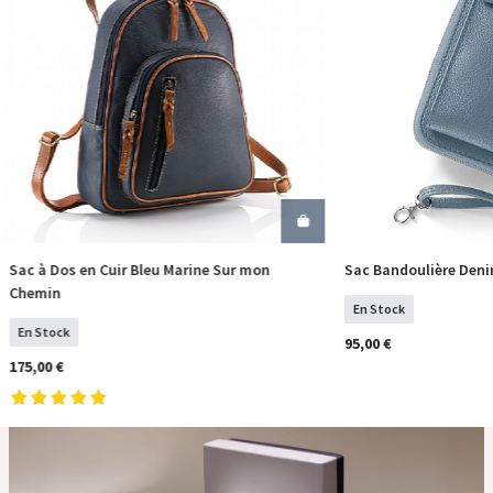
Sac à Dos en Cuir Bleu Marine Sur mon
Sac Bandoulière Denim
COMMANDER
COM
Chemin
En Stock
En Stock
95,00 €
175,00 €