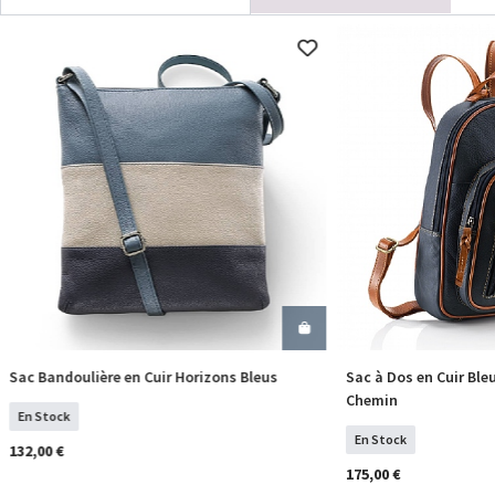
Sac Bandoulière en Cuir Horizons Bleus
Sac à Dos en Cuir Ble
COMMANDER
COM
Chemin
En Stock
En Stock
132,00 €
175,00 €