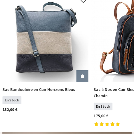
Sac Bandoulière en Cuir Horizons Bleus
Sac à Dos en Cuir Ble
COMMANDER
COM
Chemin
En Stock
En Stock
132,00 €
175,00 €