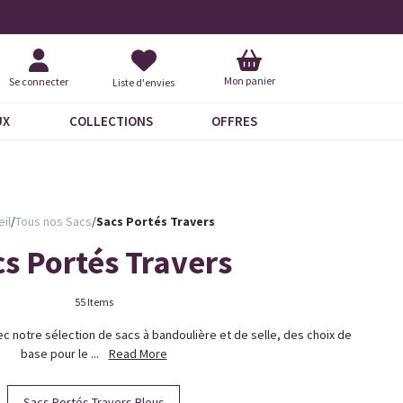
Livraison À Domicile 9,95 €
+ 
Mon panier
Se connecter
Liste d'envies
UX
COLLECTIONS
OFFRES
il
/
Tous nos Sacs
/
Sacs Portés Travers
s Portés Travers
55 Items
c notre sélection de sacs à bandoulière et de selle, des choix de
base pour le ...
Read More
Sacs Portés-Travers Bleus