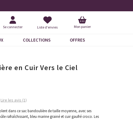
+ de 600 commentaires 5 étoiles
Demandez
Mon panier
Se connecter
Liste d'envies
UX
COLLECTIONS
OFFRES
ère en Cuir Vers le Ciel
Lire les avis (1)
volent dans ce sac bandoulière de taille moyenne, avec ses
âle rafraîchissant, bleu marine grainé et cuir gaufré croco. Les