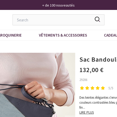
+ de 100 nouveautés
ROQUINERIE
VÊTEMENTS & ACCESSOIRES
CADEA
Sac Bandouli
132,00 €
29206
5/5
Des teintes élégantes s'en
couleurs contrastées bleu p
fin
...
LIRE PLUS