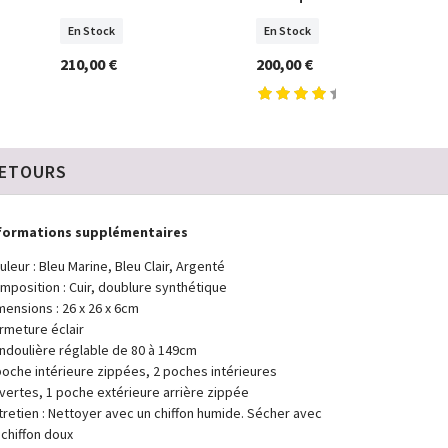
En Stock
En Stock
210,00 €
200,00 €
RETOURS
formations supplémentaires
uleur : Bleu Marine, Bleu Clair, Argenté
mposition : Cuir, doublure synthétique
mensions : 26 x 26 x 6cm
rmeture éclair
ndoulière réglable de 80 à 149cm
poche intérieure zippées, 2 poches intérieures
vertes, 1 poche extérieure arrière zippée
tretien : Nettoyer avec un chiffon humide. Sécher avec
 chiffon doux