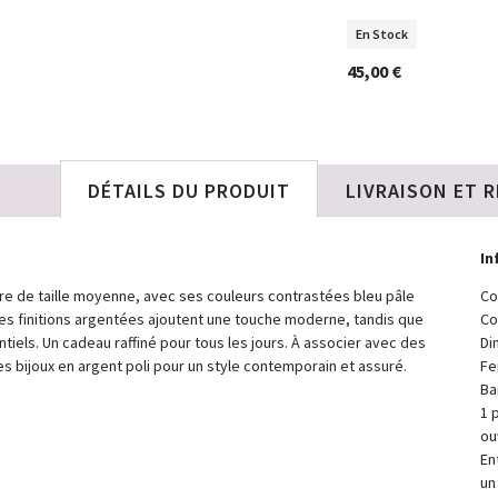
En Stock
45,00 €
DÉTAILS DU PRODUIT
LIVRAISON ET 
In
re de taille moyenne, avec ses couleurs contrastées bleu pâle
Co
 Les finitions argentées ajoutent une touche moderne, tandis que
Co
els. Un cadeau raffiné pour tous les jours. À associer avec des
Di
 bijoux en argent poli pour un style contemporain et assuré.
Fe
Ba
1 
ou
En
un