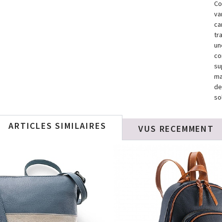
Co
va
ca
tr
un
co
su
ma
de
so
ARTICLES SIMILAIRES
VUS RECEMMENT