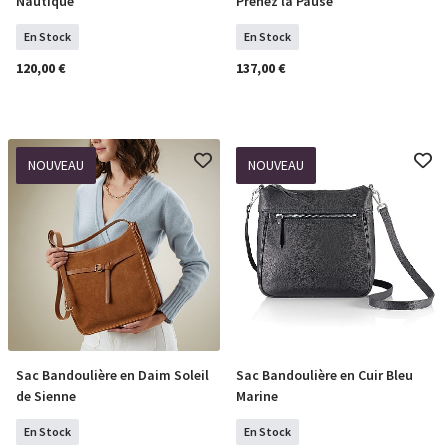
Nautique
Prenez la Pause
En Stock
En Stock
120,00 €
137,00 €
NOUVEAU
NOUVEAU
Sac Bandoulière en Daim Soleil
Sac Bandoulière en Cuir Bleu
COMMANDER
COMMANDER
de Sienne
Marine
En Stock
En Stock