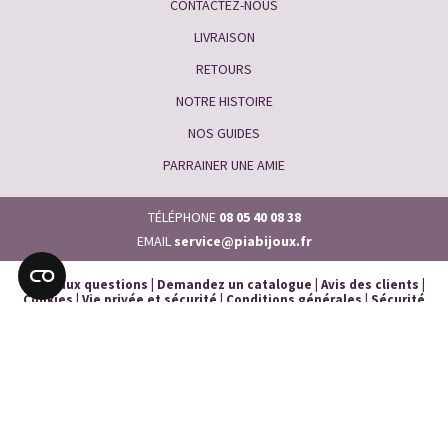
CONTACTEZ-NOUS
LIVRAISON
RETOURS
NOTRE HISTOIRE
NOS GUIDES
PARRAINER UNE AMIE
TÉLÉPHONE
08 05 40 08 38
EMAIL
service@piabijoux.fr
Foire aux questions
|
Demandez un catalogue
|
Avis des clients
|
Cookies
|
Vie privée et sécurité
|
Conditions générales
|
Sécurité
des Produits
|
Plan du site
|
Presse
|
Nos lignes du service client sont ouvertes
du lundi au vendredi de 8h à 19h.
Et de 9h à 17h durant la période estivale
Pia Bijoux, Traitement des commandes, BP10078, 92236 Gennevilliers CEDEX