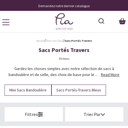
Livraison À Domicile 9,95 €
/
/
Accueil
Tous nos Sacs
Sacs Portés Travers
Sacs Portés Travers
55 Items
Gardez les choses simples avec notre sélection de sacs à
bandoulière et de selle, des choix de base pour le ...
Read More
Mini Sacs Bandoulière
Sacs Portés-Travers Bleus
Filtres
Trier Par