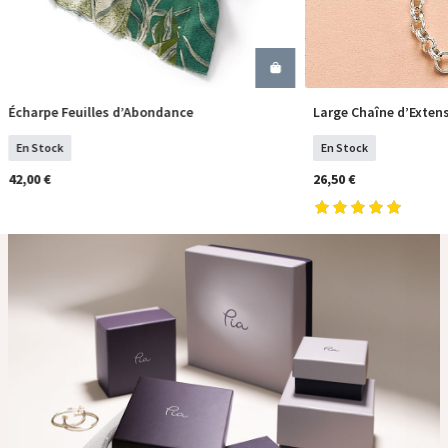
Écharpe Feuilles d’Abondance
Large Chaîne d’Exten
COMMANDER
COM
En Stock
En Stock
42,00 €
26,50 €