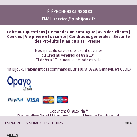
TÉLÉPHONE
08 05 40 08 38
EMAIL
service@piabijoux.fr
Foire aux questions
|
Demandez un catalogue
|
Avis des clients
|
Cookies
|
Vie privée et sécurité
|
Conditions générales
|
Sécurité
des Produits
|
Plan du site
|
Presse
|
Nos lignes du service client sont ouvertes
du lundi au vendredi de 8h à 19h.
Et de 9h à 17h durant la période estivale
Pia Bijoux, Traitement des commandes, BP10078, 92236 Gennevilliers CEDEX
Copyright © 2026 Pia ®
Pia Jewellery Direct Ltd est une filiale de Museum Selection Ltd.
eCommerce by
Paraspar
ESPADRILLES SUIVEZ LES FLEURS
115,00 €
TAILLES