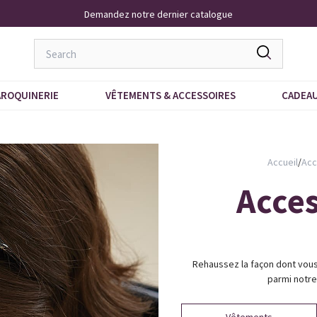
Livraison À Domicile 9,95 €
ROQUINERIE
VÊTEMENTS & ACCESSOIRES
CADEA
Accueil
/
Acc
Acce
Rehaussez la façon dont vou
parmi notre 