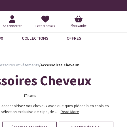
+ de 100 nouveautés
+ de 6
Mon panier
Se connecter
Liste d'envies
UX
COLLECTIONS
OFFRES
essoires et Vêtements
/
Accessoires Cheveux
ssoires Cheveux
17 Items
s accessoirisez vos cheveux avec quelques pièces bien choisies
sélection exclusive de clips, de ...
Read More