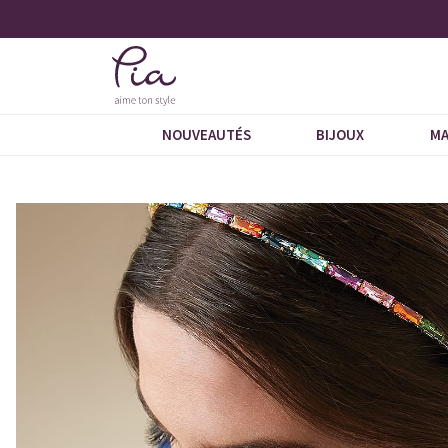
 5 étoiles
Demandez notre dernier catalogue
NOUVEAUTÉS
BIJOUX
MA