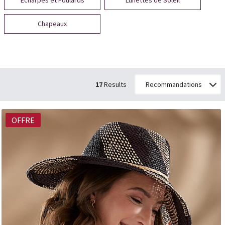
Écharpes et Foulards
Lunettes de Soleil
Chapeaux
17
Results
OFFRE