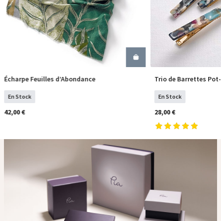
Écharpe Feuilles d’Abondance
Trio de Barrettes Pot
COMMANDER
COM
En Stock
En Stock
42,00 €
28,00 €