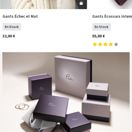
Gants Échec et Mat
Gants Écossais Intem
COMMANDER
COM
En Stock
En Stock
32,00 €
55,00 €