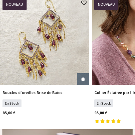
NOUVEAU
NOUVEAU
Boucles d'oreilles Brise de Baies
Collier Éclairée par l’
COMMANDER
COM
En Stock
En Stock
85,00 €
95,00 €