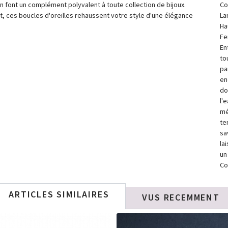
 en font un complément polyvalent à toute collection de bijoux.
Co
nt, ces boucles d'oreilles rehaussent votre style d'une élégance
La
Ha
Fe
En
to
pa
en
do
l'
mé
te
sa
la
un
Co
ARTICLES SIMILAIRES
VUS RECEMMENT