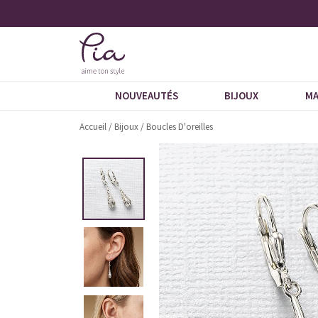
tés
+ de 600 commentaires 5 étoiles
NOUVEAUTÉS
BIJOUX
MA
Accueil
/
Bijoux
/
Boucles D'oreilles