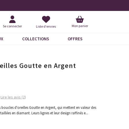
Livraison À Domicile 9,95 €
+ 
Mon panier
Se connecter
Liste d'envies
UX
COLLECTIONS
OFFRES
eilles Goutte en Argent
Lire les avis (2)
s boucles d'oreilles Goutte en Argent, qui mettent en valeur des
 taillées en diamant. Leurs lignes et leur design raffinés e
...