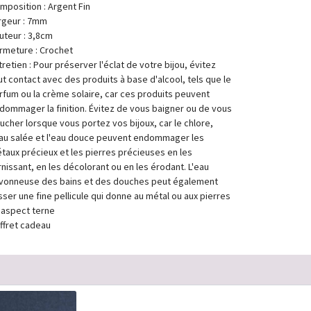
mposition : Argent Fin
rgeur : 7mm
uteur : 3,8cm
rmeture : Crochet
tretien : Pour préserver l'éclat de votre bijou, évitez
ut contact avec des produits à base d'alcool, tels que le
rfum ou la crème solaire, car ces produits peuvent
dommager la finition. Évitez de vous baigner ou de vous
ucher lorsque vous portez vos bijoux, car le chlore,
eau salée et l'eau douce peuvent endommager les
taux précieux et les pierres précieuses en les
rnissant, en les décolorant ou en les érodant. L'eau
vonneuse des bains et des douches peut également
isser une fine pellicule qui donne au métal ou aux pierres
 aspect terne
ffret cadeau