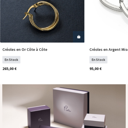
Créoles en Or Côte à Côte
Créoles en Argent Mis
COMMANDER
COM
En Stock
En Stock
265,00 €
95,00 €