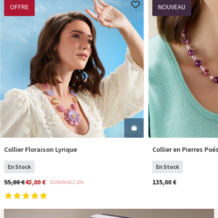
OFFRE
NOUVEAU
Collier Floraison Lyrique
Collier en Pierres Poé
COMMANDER
COM
En Stock
En Stock
55,00 €
43,00 €
135,00 €
ÉCONOMISEZ 22%