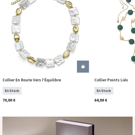
Collier En Route Vers l’Équilibre
Collier Points Liés
COMMANDER
COM
En Stock
En Stock
70,00 €
64,00 €