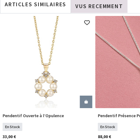
ARTICLES SIMILAIRES
VUS RECEMMENT
Pendentif Ouverte à l’Opulence
Pendentif Présence P
COMMANDER
COM
En Stock
En Stock
33,00 €
88,00 €