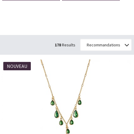
178
Results
NOUVEAU