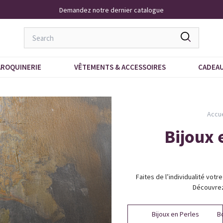
Demandez notre dernier catalogue
ROQUINERIE
VÊTEMENTS & ACCESSOIRES
CADEA
Accue
Bijoux 
Faites de l’individualité vot
Découvrez 
Bijoux en Perles
Bo