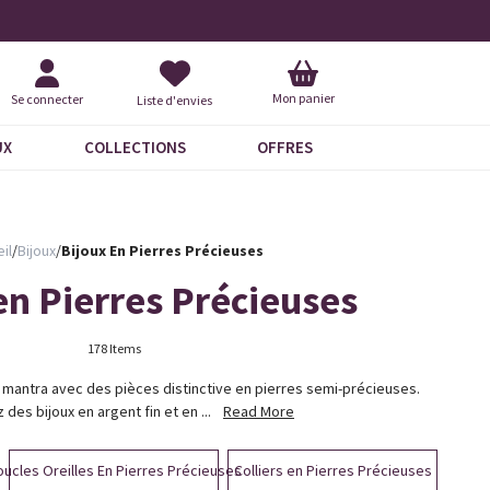
Livraison À Domicile 9,95 €
+ 
Mon panier
Se connecter
Liste d'envies
UX
COLLECTIONS
OFFRES
il
/
Bijoux
/
Bijoux En Pierres Précieuses
en Pierres Précieuses
178 Items
re mantra avec des pièces distinctive en pierres semi-précieuses.
des bijoux en argent fin et en ...
Read More
ucles Oreilles En Pierres Précieuses
Colliers en Pierres Précieuses