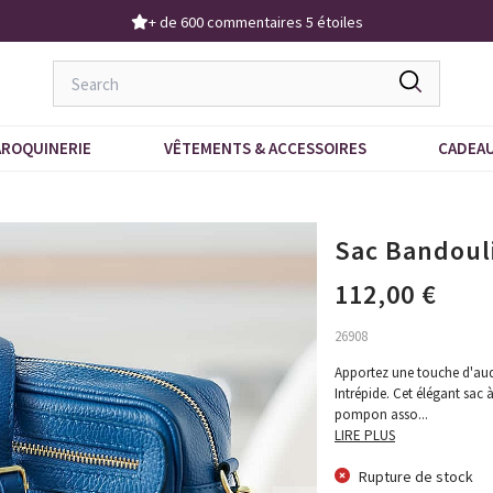
Demandez notre dernier catalogue
ROQUINERIE
VÊTEMENTS & ACCESSOIRES
CADEA
Sac Bandouli
112,00 €
26908
Apportez une touche d'aud
Intrépide. Cet élégant sac 
pompon asso
...
LIRE PLUS
Rupture de stock