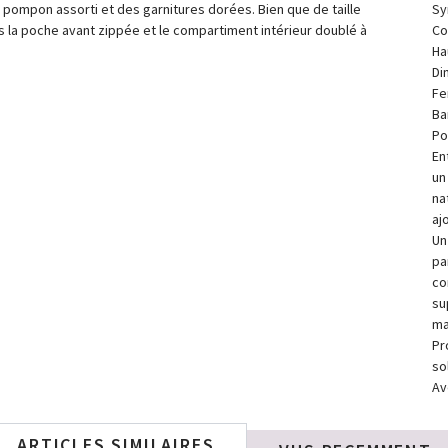
n pompon assorti et des garnitures dorées. Bien que de taille
Sy
la poche avant zippée et le compartiment intérieur doublé à
Co
Ha
Di
Fe
Ba
Po
En
un
na
aj
Un
pa
co
su
ma
Pr
so
Av
ARTICLES SIMILAIRES