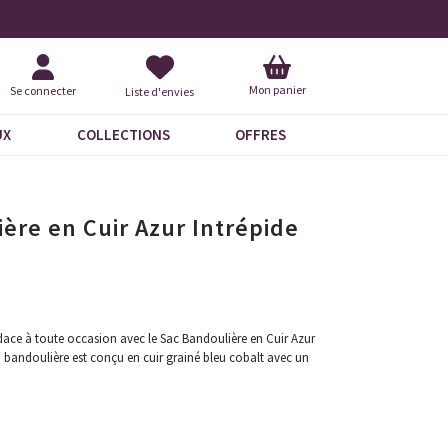
Livraison À Domicile 9,95 €
+ 
Mon panier
Se connecter
Liste d'envies
UX
COLLECTIONS
OFFRES
ère en Cuir Azur Intrépide
ace à toute occasion avec le Sac Bandoulière en Cuir Azur
à bandoulière est conçu en cuir grainé bleu cobalt avec un