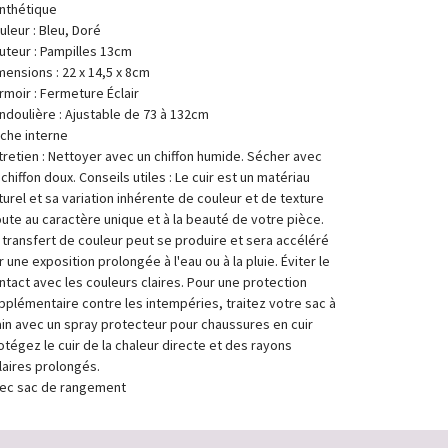
nthétique
uleur : Bleu, Doré
uteur : Pampilles 13cm
mensions : 22 x 14,5 x 8cm
rmoir : Fermeture Éclair
ndoulière : Ajustable de 73 à 132cm
che interne
tretien : Nettoyer avec un chiffon humide. Sécher avec
 chiffon doux. Conseils utiles : Le cuir est un matériau
turel et sa variation inhérente de couleur et de texture
oute au caractère unique et à la beauté de votre pièce.
 transfert de couleur peut se produire et sera accéléré
r une exposition prolongée à l'eau ou à la pluie. Éviter le
ntact avec les couleurs claires. Pour une protection
pplémentaire contre les intempéries, traitez votre sac à
in avec un spray protecteur pour chaussures en cuir
otégez le cuir de la chaleur directe et des rayons
laires prolongés.
ec sac de rangement