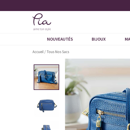
tés
+ de 600 commentaires 5 étoiles
NOUVEAUTÉS
BIJOUX
MA
Accueil
/
Tous Nos Sacs