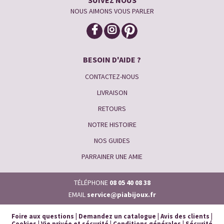
NOUS AIMONS VOUS PARLER
BESOIN D'AIDE ?
CONTACTEZ-NOUS
LIVRAISON
RETOURS
NOTRE HISTOIRE
NOS GUIDES
PARRAINER UNE AMIE
TÉLÉPHONE
08 05 40 08 38
EMAIL
service@piabijoux.fr
Foire aux questions
|
Demandez un catalogue
|
Avis des clients
|
Cookies
|
Vie privée et sécurité
|
Conditions générales
|
Sécurité